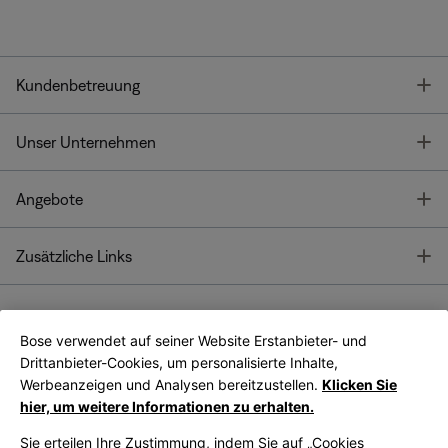
T
Kundenbetreuung
T
Unser Unternehmen
T
Angebote
T
Zusätzliche Links
Bose verwendet auf seiner Website Erstanbieter- und
Bose Connect
Bose App
App
Drittanbieter-Cookies, um personalisierte Inhalte,
Werbeanzeigen und Analysen bereitzustellen.
Klicken Sie
hier, um weitere Informationen zu erhalten.
Sie erteilen Ihre Zustimmung, indem Sie auf „Cookies