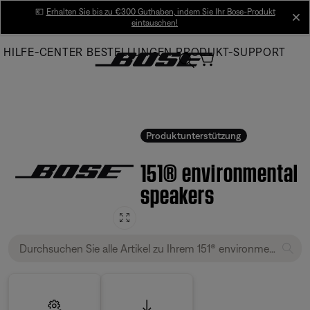
Skip
💶
Erhalten Sie bis zu €300 Guthaben, indem Sie Ihr Bose-Produkt
cl
eintauschen!
to
Main
HILFE-CENTER
BESTELLUNGEN
PRODUKT-SUPPORT
Produktunterstützung
151® environmental
speakers