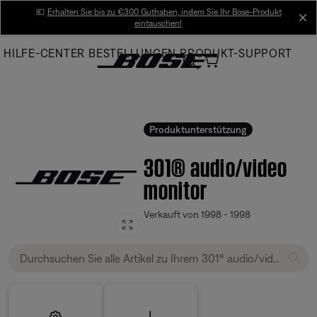
Skip
💶
Erhalten Sie bis zu €300 Guthaben, indem Sie Ihr Bose-Produkt
cl
eintauschen!
to
Main
HILFE-CENTER
BESTELLUNGEN
PRODUKT-SUPPORT
Produktunterstützung
301® audio/video
monitor
Verkauft von 1998 - 1998