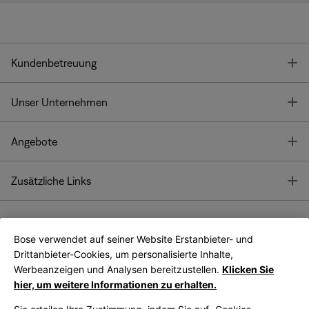
T
Kundenbetreuung
T
Unser Unternehmen
T
Angebote
T
Zusätzliche Links
Bose verwendet auf seiner Website Erstanbieter- und
Bose Connect
Bose App
App
Drittanbieter-Cookies, um personalisierte Inhalte,
Werbeanzeigen und Analysen bereitzustellen.
Klicken Sie
hier, um weitere Informationen zu erhalten.