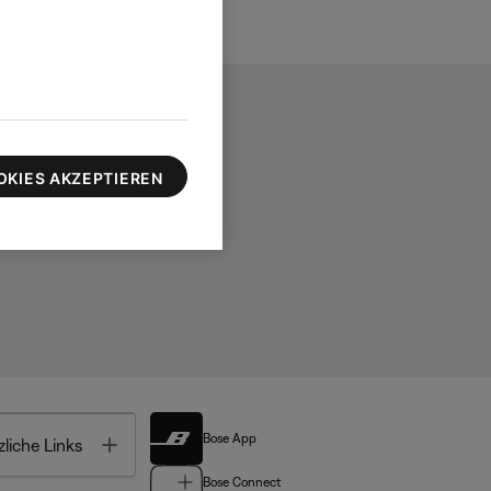
OKIES AKZEPTIEREN
Bose App
Toggle
liche Links
Bose Connect