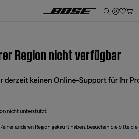
💶
Erhalten Sie bis zu €300 Guthaben, indem Sie Ihr Bose-Produkt eintauschen!
hrer Region nicht verfügbar
derzeit keinen Online-Support für Ihr Pr
ion nicht unterstützt.
einer anderen Region gekauft haben, besuchen Sie bitte die e