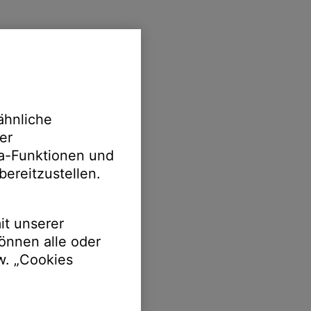
ähnliche
er
ia-Funktionen und
bereitzustellen.
it unserer
önnen alle oder
w. „Cookies