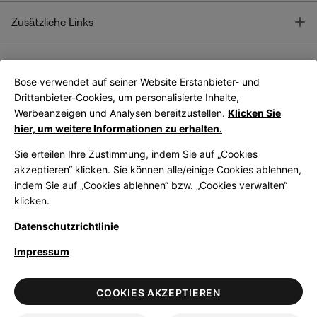
T
Zusätzliche Links
Bose verwendet auf seiner Website Erstanbieter- und
Bose Connect
Bose App
App
Drittanbieter-Cookies, um personalisierte Inhalte,
Werbeanzeigen und Analysen bereitzustellen.
Klicken Sie
hier, um weitere Informationen zu erhalten.
Sie erteilen Ihre Zustimmung, indem Sie auf „Cookies
akzeptieren“ klicken. Sie können alle/einige Cookies ablehnen,
indem Sie auf „Cookies ablehnen“ bzw. „Cookies verwalten“
|
Germany
German
klicken.
Datenschutzrichtlinie
Impressum
© Bose Corporation 2026
Legal
Datenschutzrichtlinie
Zugänglichkeit
Hinweis zu Cookies
COOKIES AKZEPTIEREN
Verkaufsbedingungen
Nutzungsbedingungen