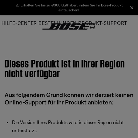
Skip
💶
Erhalten Sie bis zu €300 Guthaben, indem Sie Ihr Bose-Produkt
cl
eintauschen!
to
Main
HILFE-CENTER
BESTELLUNGEN
PRODUKT-SUPPORT
Dieses Produkt ist in Ihrer Region
nicht verfügbar
Aus folgendem Grund können wir derzeit keinen
Online-Support für Ihr Produkt anbieten:
Die Version Ihres Produkts wird in dieser Region nicht
unterstützt.