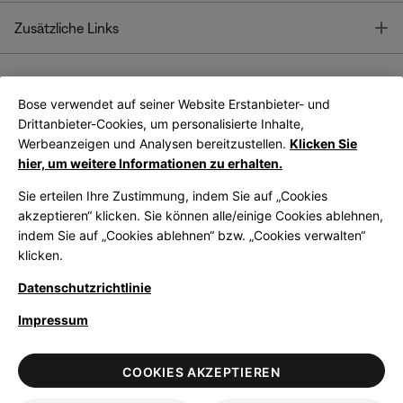
T
Zusätzliche Links
Bose verwendet auf seiner Website Erstanbieter- und
Bose Connect
Bose App
App
Drittanbieter-Cookies, um personalisierte Inhalte,
Werbeanzeigen und Analysen bereitzustellen.
Klicken Sie
hier, um weitere Informationen zu erhalten.
Sie erteilen Ihre Zustimmung, indem Sie auf „Cookies
akzeptieren“ klicken. Sie können alle/einige Cookies ablehnen,
indem Sie auf „Cookies ablehnen“ bzw. „Cookies verwalten“
|
Germany
German
klicken.
Datenschutzrichtlinie
Impressum
© Bose Corporation 2026
Legal
Datenschutzrichtlinie
Zugänglichkeit
Hinweis zu Cookies
COOKIES AKZEPTIEREN
Verkaufsbedingungen
Nutzungsbedingungen