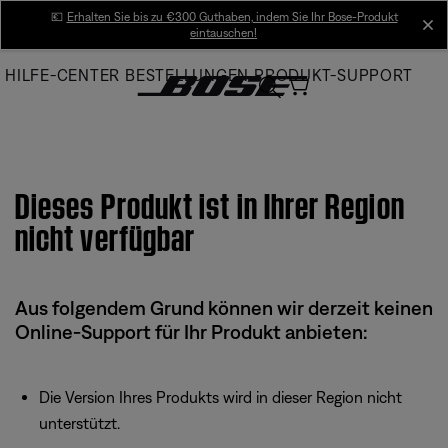
Skip
💶
Erhalten Sie bis zu €300 Guthaben, indem Sie Ihr Bose-Produkt
cl
eintauschen!
to
Main
HILFE-CENTER
BESTELLUNGEN
PRODUKT-SUPPORT
Dieses Produkt ist in Ihrer Region
nicht verfügbar
Aus folgendem Grund können wir derzeit keinen
Online-Support für Ihr Produkt anbieten:
Die Version Ihres Produkts wird in dieser Region nicht
unterstützt.