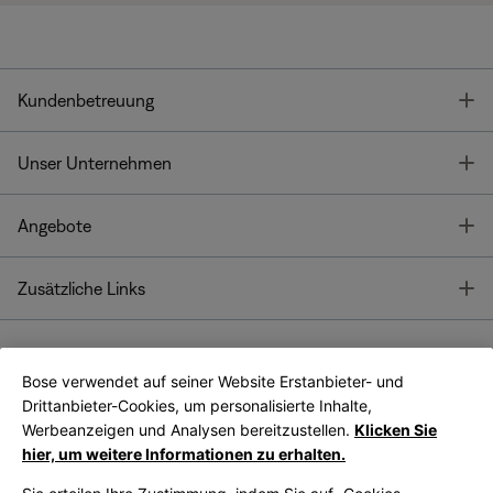
T
Kundenbetreuung
T
Unser Unternehmen
T
Angebote
T
Zusätzliche Links
Bose verwendet auf seiner Website Erstanbieter- und
Bose Connect
Bose App
App
Drittanbieter-Cookies, um personalisierte Inhalte,
Werbeanzeigen und Analysen bereitzustellen.
Klicken Sie
hier, um weitere Informationen zu erhalten.