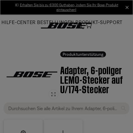
Skip
💶
Erhalten Sie bis zu €300 Guthaben, indem Sie Ihr Bose-Produkt
cl
eintauschen!
to
Main
HILFE-CENTER
BESTELLUNGEN
PRODUKT-SUPPORT
Produktunterstützung
Adapter, 6-poliger
LEMO-Stecker auf
U/174-Stecker