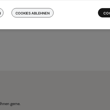
chen Sie Ihre kabellosen Bose-Ohrhörer ein und erhalten Sie bis 
 die neuesten QuietComfort Ultra-Ohrhörer
N
COOKIES ABLEHNEN
CO
Ihnen gerne.