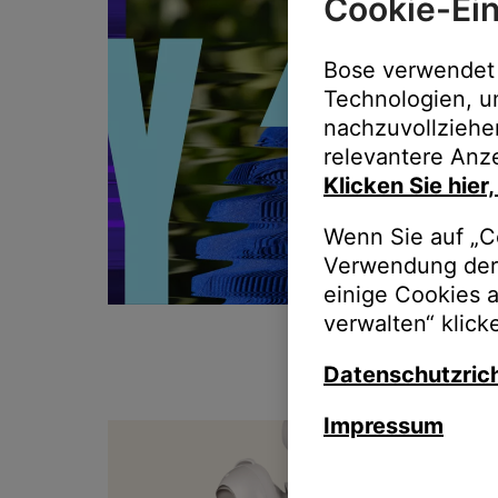
Cookie-Ein
Bose verwendet 
Technologien, u
nachzuvollziehe
relevantere Anze
Klicken Sie hier
Wenn Sie auf „Co
Verwendung der 
einige Cookies 
verwalten“ klick
Datenschutzrich
Impressum
T