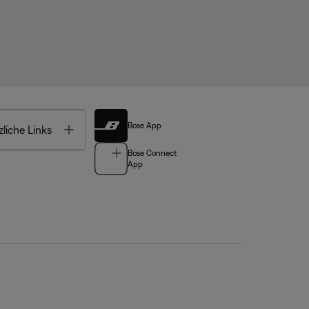
Bose App
Toggle
liche Links
Bose Connect
App