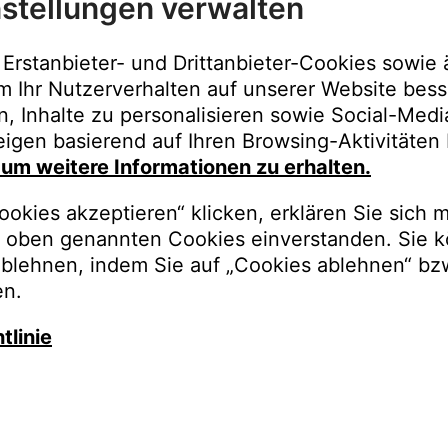
stellungen verwalten
Immer der best
Upgrades, Gara
Erstanbieter- und Drittanbieter-Cookies sowie 
Bestellungen o
m Ihr Nutzerverhalten auf unserer Website bess
n, Inhalte zu personalisieren sowie Social-Med
REGISTRI
igen basierend auf Ihren Browsing-Aktivitäten 
, um weitere Informationen zu erhalten.
okies akzeptieren“ klicken, erklären Sie sich m
oben genannten Cookies einverstanden. Sie k
ablehnen, indem Sie auf „Cookies ablehnen“ bz
en.
tlinie
auschen Sie gegen besseren K