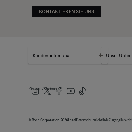
KONTAKTIEREN SIE UNS
Toggle
Kundenbetreuung
Unser Unte
|
Germany
German
© Bose Corporation 2026
Legal
Datenschutzrichtlinie
Zugänglichkeit