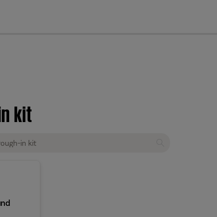
cl
n kit
und