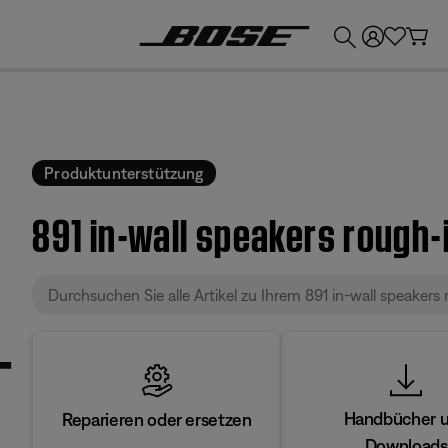
💶
Erhalten Sie bis zu €300 Guthaben, indem Sie Ihr Bose-Produkt eintauschen!
Produktunterstützung
891 in-wall speakers rough-i
Handbücher 
Reparieren oder ersetzen
Downloads