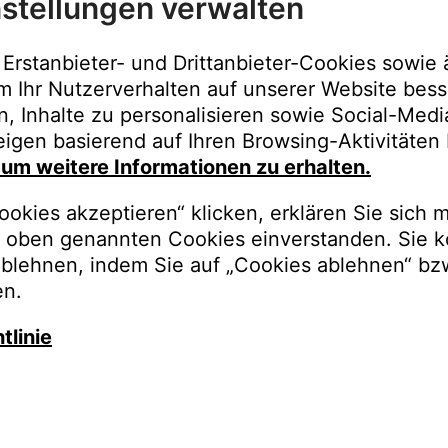
stellungen verwalten
Immer der best
Upgrades, Gara
Erstanbieter- und Drittanbieter-Cookies sowie 
Bestellungen o
m Ihr Nutzerverhalten auf unserer Website bess
n, Inhalte zu personalisieren sowie Social-Med
REGISTRI
igen basierend auf Ihren Browsing-Aktivitäten 
, um weitere Informationen zu erhalten.
okies akzeptieren“ klicken, erklären Sie sich m
oben genannten Cookies einverstanden. Sie k
ablehnen, indem Sie auf „Cookies ablehnen“ bz
en.
tlinie
auschen Sie gegen besseren K