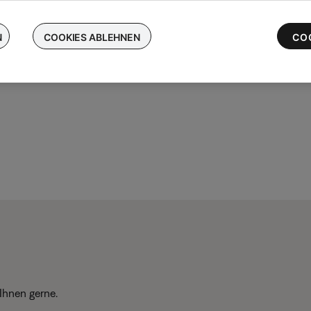
chen Sie Ihre kabellosen Bose-Ohrhörer ein und erhalten Sie bis 
 die neuesten QuietComfort Ultra-Ohrhörer
N
COOKIES ABLEHNEN
CO
Ihnen gerne.