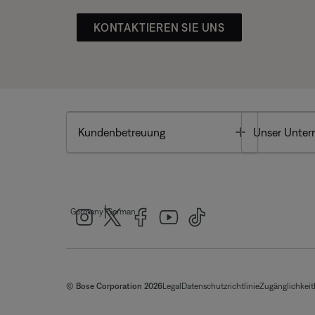
KONTAKTIEREN SIE UNS
Toggle
Kundenbetreuung
Unser Unte
|
Germany
German
© Bose Corporation 2026
Legal
Datenschutzrichtlinie
Zugänglichkeit