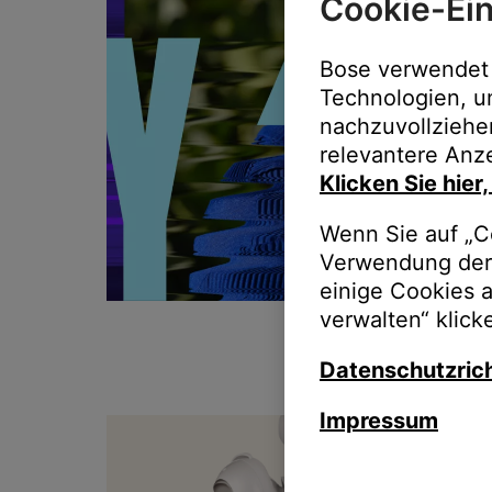
Cookie-Ein
Bose verwendet 
Technologien, u
nachzuvollziehe
relevantere Anze
Klicken Sie hier
Wenn Sie auf „Co
Verwendung der 
einige Cookies 
verwalten“ klick
Datenschutzrich
Impressum
T