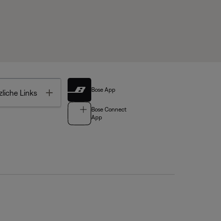
Bose App
Toggle
liche Links
Bose Connect
App