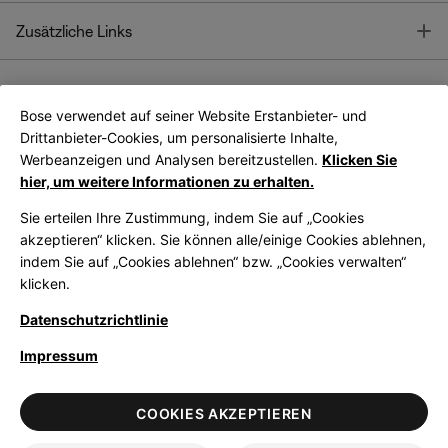
T
Zusätzliche Links
Bose verwendet auf seiner Website Erstanbieter- und
Bose Connect
Bose App
App
Drittanbieter-Cookies, um personalisierte Inhalte,
Werbeanzeigen und Analysen bereitzustellen.
Klicken Sie
hier, um weitere Informationen zu erhalten.
Sie erteilen Ihre Zustimmung, indem Sie auf „Cookies
akzeptieren“ klicken. Sie können alle/einige Cookies ablehnen,
indem Sie auf „Cookies ablehnen“ bzw. „Cookies verwalten“
|
Germany
German
klicken.
Datenschutzrichtlinie
Impressum
© Bose Corporation 2026
Legal
Datenschutzrichtlinie
Zugänglichkeit
Hinweis zu Cookies
COOKIES AKZEPTIEREN
Verkaufsbedingungen
Nutzungsbedingungen