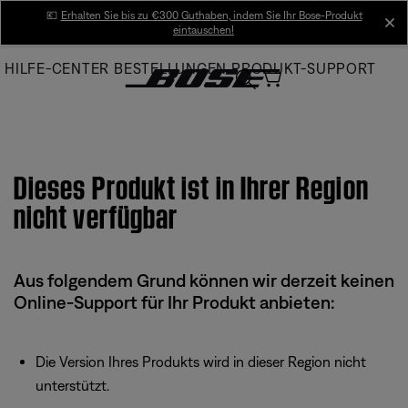
Skip
💶
Erhalten Sie bis zu €300 Guthaben, indem Sie Ihr Bose-Produkt
cl
eintauschen!
to
Main
HILFE-CENTER
BESTELLUNGEN
PRODUKT-SUPPORT
Dieses Produkt ist in Ihrer Region
nicht verfügbar
Aus folgendem Grund können wir derzeit keinen
Online-Support für Ihr Produkt anbieten:
Die Version Ihres Produkts wird in dieser Region nicht
unterstützt.