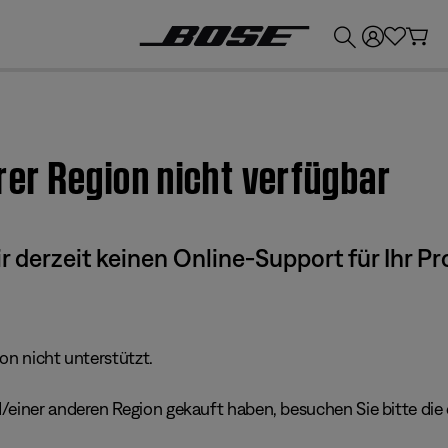
💶
Erhalten Sie bis zu €300 Guthaben, indem Sie Ihr Bose-Produkt eintauschen!
hrer Region nicht verfügbar
derzeit keinen Online-Support für Ihr Pr
ion nicht unterstützt.
einer anderen Region gekauft haben, besuchen Sie bitte die e