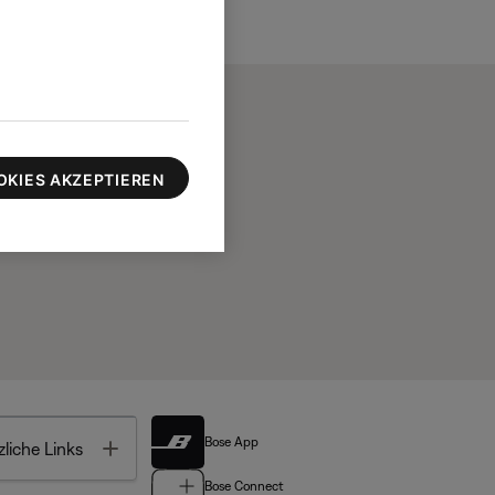
OKIES AKZEPTIEREN
Bose App
Toggle
liche Links
Bose Connect