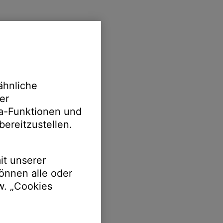
ähnliche
er
ia-Funktionen und
bereitzustellen.
it unserer
önnen alle oder
w. „Cookies