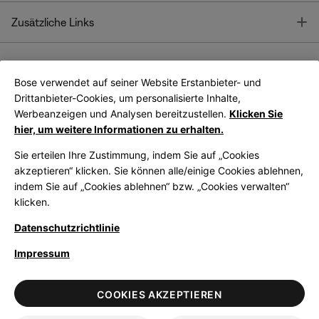
T
Zusätzliche Links
Bose verwendet auf seiner Website Erstanbieter- und
Bose Connect
Bose App
App
Drittanbieter-Cookies, um personalisierte Inhalte,
Werbeanzeigen und Analysen bereitzustellen.
Klicken Sie
hier, um weitere Informationen zu erhalten.
Sie erteilen Ihre Zustimmung, indem Sie auf „Cookies
akzeptieren“ klicken. Sie können alle/einige Cookies ablehnen,
indem Sie auf „Cookies ablehnen“ bzw. „Cookies verwalten“
|
Germany
German
klicken.
Datenschutzrichtlinie
Impressum
© Bose Corporation 2026
Legal
Datenschutzrichtlinie
Zugänglichkeit
Hinweis zu Cookies
COOKIES AKZEPTIEREN
Verkaufsbedingungen
Nutzungsbedingungen