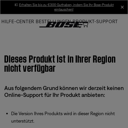
Skip
💶
Erhalten Sie bis zu €300 Guthaben, indem Sie Ihr Bose-Produkt
cl
eintauschen!
to
Main
HILFE-CENTER
BESTELLUNGEN
PRODUKT-SUPPORT
Dieses Produkt ist in Ihrer Region
nicht verfügbar
Aus folgendem Grund können wir derzeit keinen
Online-Support für Ihr Produkt anbieten:
Die Version Ihres Produkts wird in dieser Region nicht
unterstützt.