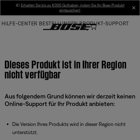
Skip
💶
Erhalten Sie bis zu €300 Guthaben, indem Sie Ihr Bose-Produkt
cl
eintauschen!
to
Main
HILFE-CENTER
BESTELLUNGEN
PRODUKT-SUPPORT
Dieses Produkt ist in Ihrer Region
nicht verfügbar
Aus folgendem Grund können wir derzeit keinen
Online-Support für Ihr Produkt anbieten:
Die Version Ihres Produkts wird in dieser Region nicht
unterstützt.