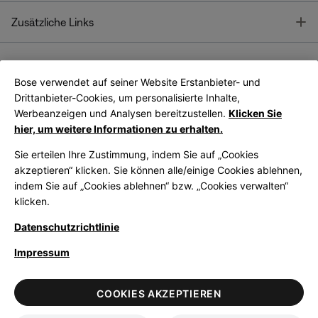
T
Zusätzliche Links
Bose verwendet auf seiner Website Erstanbieter- und
Bose Connect
Bose App
App
Drittanbieter-Cookies, um personalisierte Inhalte,
Werbeanzeigen und Analysen bereitzustellen.
Klicken Sie
hier, um weitere Informationen zu erhalten.
Sie erteilen Ihre Zustimmung, indem Sie auf „Cookies
akzeptieren“ klicken. Sie können alle/einige Cookies ablehnen,
indem Sie auf „Cookies ablehnen“ bzw. „Cookies verwalten“
|
Germany
German
klicken.
Datenschutzrichtlinie
Impressum
© Bose Corporation 2026
Legal
Datenschutzrichtlinie
Zugänglichkeit
Hinweis zu Cookies
COOKIES AKZEPTIEREN
Verkaufsbedingungen
Nutzungsbedingungen