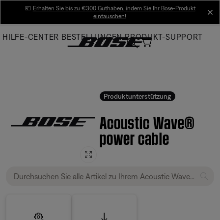
Skip
💶
Erhalten Sie bis zu €300 Guthaben, indem Sie Ihr Bose-Produkt
cl
eintauschen!
to
Main
HILFE-CENTER
BESTELLUNGEN
PRODUKT-SUPPORT
Produktunterstützung
Acoustic Wave®
power cable