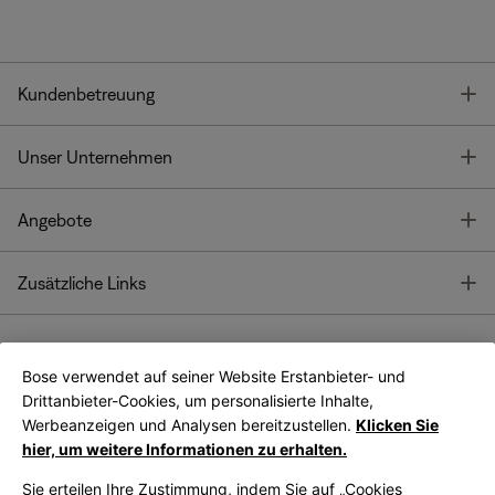
T
Kundenbetreuung
T
Unser Unternehmen
T
Angebote
T
Zusätzliche Links
Bose verwendet auf seiner Website Erstanbieter- und
Bose Connect
Bose App
App
Drittanbieter-Cookies, um personalisierte Inhalte,
Werbeanzeigen und Analysen bereitzustellen.
Klicken Sie
hier, um weitere Informationen zu erhalten.
Sie erteilen Ihre Zustimmung, indem Sie auf „Cookies