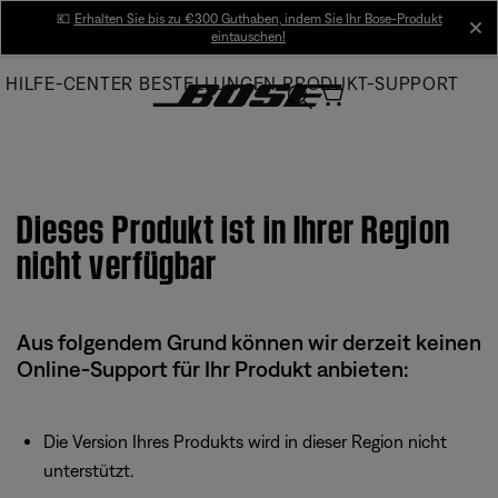
Skip
💶
Erhalten Sie bis zu €300 Guthaben, indem Sie Ihr Bose-Produkt
cl
eintauschen!
to
Main
HILFE-CENTER
BESTELLUNGEN
PRODUKT-SUPPORT
Dieses Produkt ist in Ihrer Region
nicht verfügbar
Aus folgendem Grund können wir derzeit keinen
Online-Support für Ihr Produkt anbieten:
Die Version Ihres Produkts wird in dieser Region nicht
unterstützt.