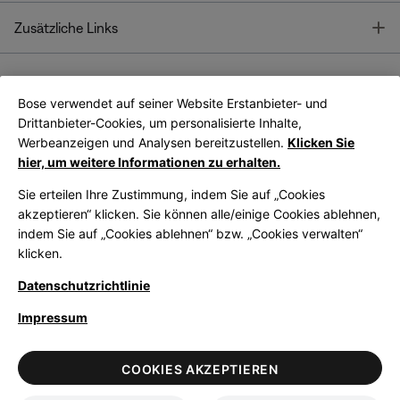
T
Zusätzliche Links
Bose verwendet auf seiner Website Erstanbieter- und
Bose Connect
Bose App
App
Drittanbieter-Cookies, um personalisierte Inhalte,
Werbeanzeigen und Analysen bereitzustellen.
Klicken Sie
hier, um weitere Informationen zu erhalten.
Sie erteilen Ihre Zustimmung, indem Sie auf „Cookies
akzeptieren“ klicken. Sie können alle/einige Cookies ablehnen,
indem Sie auf „Cookies ablehnen“ bzw. „Cookies verwalten“
|
Germany
German
klicken.
Datenschutzrichtlinie
Impressum
© Bose Corporation 2026
Legal
Datenschutzrichtlinie
Zugänglichkeit
Hinweis zu Cookies
COOKIES AKZEPTIEREN
Verkaufsbedingungen
Nutzungsbedingungen