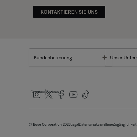
KONTAKTIEREN SIE UNS
Toggle
Kundenbetreuung
Unser Unte
|
Germany
German
© Bose Corporation 2026
Legal
Datenschutzrichtlinie
Zugänglichkeit