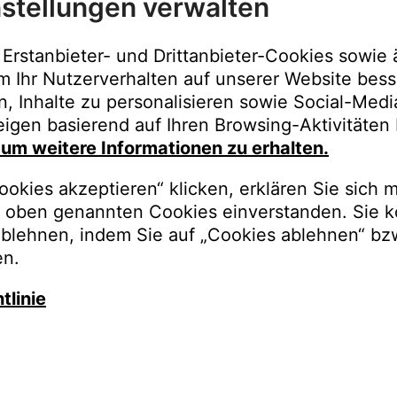
stellungen verwalten
Immer der best
Upgrades, Gara
Erstanbieter- und Drittanbieter-Cookies sowie 
Bestellungen o
m Ihr Nutzerverhalten auf unserer Website bess
n, Inhalte zu personalisieren sowie Social-Med
REGISTRI
igen basierend auf Ihren Browsing-Aktivitäten 
, um weitere Informationen zu erhalten.
okies akzeptieren“ klicken, erklären Sie sich m
oben genannten Cookies einverstanden. Sie k
ablehnen, indem Sie auf „Cookies ablehnen“ bz
en.
tlinie
auschen Sie gegen besseren K