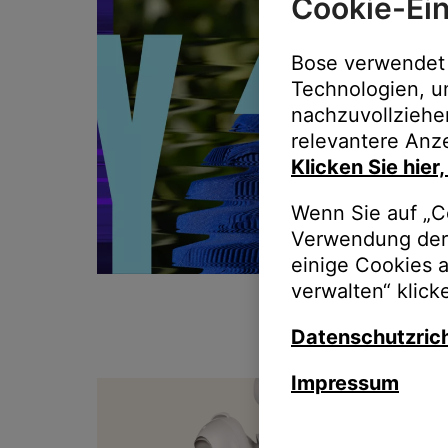
Cookie-Ein
Bose verwendet 
Technologien, u
nachzuvollziehe
relevantere Anze
Klicken Sie hier
Wenn Sie auf „Co
Verwendung der 
einige Cookies 
verwalten“ klick
Datenschutzrich
Impressum
T