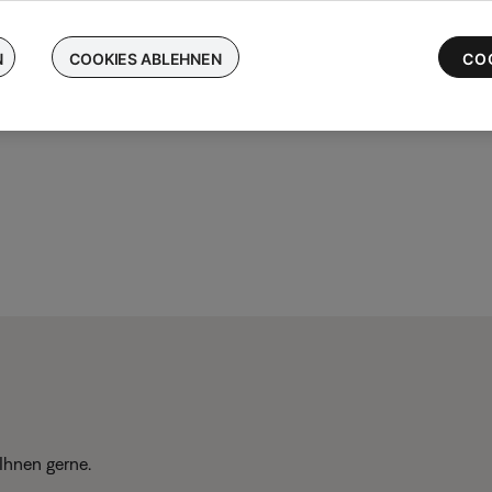
chen Sie Ihre kabellosen Bose-Ohrhörer ein und erhalten Sie bis 
 die neuesten QuietComfort Ultra-Ohrhörer
N
COOKIES ABLEHNEN
CO
Ihnen gerne.