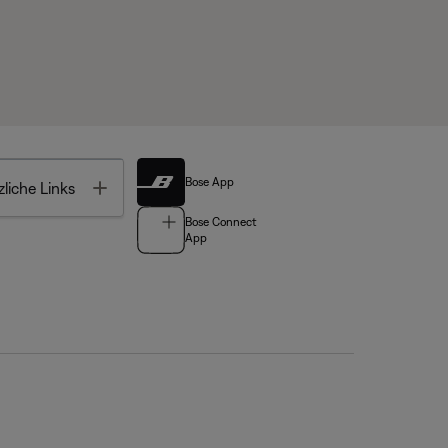
Bose App
Toggle
liche Links
Bose Connect
App