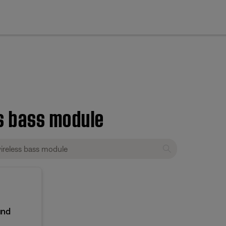
cl
s bass module
und