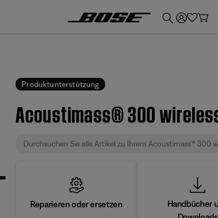
💶
Erhalten Sie bis zu €300 Guthaben, indem Sie Ihr Bose-Produkt eintauschen!
Produktunterstützung
Acoustimass® 300 wireles
Handbücher 
Reparieren oder ersetzen
Downloads