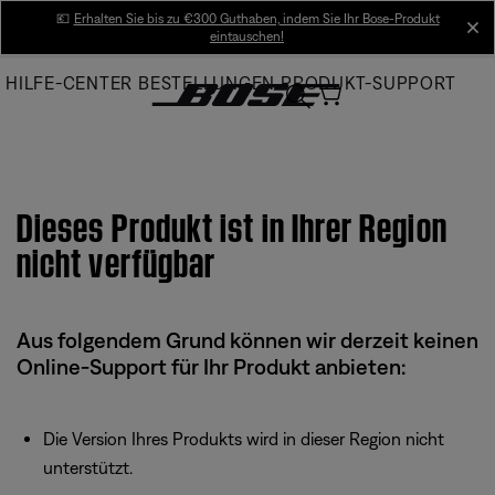
Skip
💶
Erhalten Sie bis zu €300 Guthaben, indem Sie Ihr Bose-Produkt
cl
eintauschen!
to
Main
HILFE-CENTER
BESTELLUNGEN
PRODUKT-SUPPORT
Dieses Produkt ist in Ihrer Region
nicht verfügbar
Aus folgendem Grund können wir derzeit keinen
Online-Support für Ihr Produkt anbieten:
Die Version Ihres Produkts wird in dieser Region nicht
unterstützt.