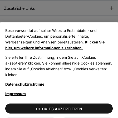
T
Zusätzliche Links
Bose verwendet auf seiner Website Erstanbieter- und
Bose Connect
Bose App
App
Drittanbieter-Cookies, um personalisierte Inhalte,
Werbeanzeigen und Analysen bereitzustellen.
Klicken Sie
hier, um weitere Informationen zu erhalten.
Sie erteilen Ihre Zustimmung, indem Sie auf „Cookies
akzeptieren“ klicken. Sie können alle/einige Cookies ablehnen,
indem Sie auf „Cookies ablehnen“ bzw. „Cookies verwalten“
|
Germany
German
klicken.
Datenschutzrichtlinie
Impressum
© Bose Corporation 2026
Legal
Datenschutzrichtlinie
Zugänglichkeit
Hinweis zu Cookies
COOKIES AKZEPTIEREN
Verkaufsbedingungen
Nutzungsbedingungen