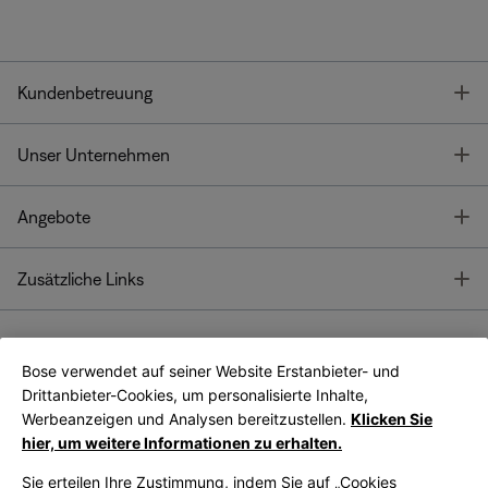
T
Kundenbetreuung
T
Unser Unternehmen
T
Angebote
T
Zusätzliche Links
Bose verwendet auf seiner Website Erstanbieter- und
Bose Connect
Bose App
App
Drittanbieter-Cookies, um personalisierte Inhalte,
Werbeanzeigen und Analysen bereitzustellen.
Klicken Sie
hier, um weitere Informationen zu erhalten.
Sie erteilen Ihre Zustimmung, indem Sie auf „Cookies