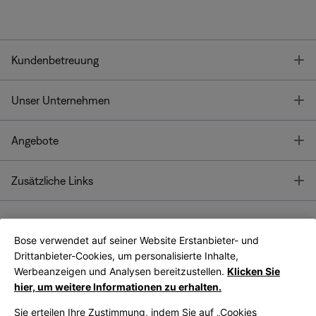
T
Kundenbetreuung
T
Unser Unternehmen
T
Angebote
T
Zusätzliche Links
Bose verwendet auf seiner Website Erstanbieter- und
Bose Connect
Bose App
App
Drittanbieter-Cookies, um personalisierte Inhalte,
Werbeanzeigen und Analysen bereitzustellen.
Klicken Sie
hier, um weitere Informationen zu erhalten.
Sie erteilen Ihre Zustimmung, indem Sie auf „Cookies