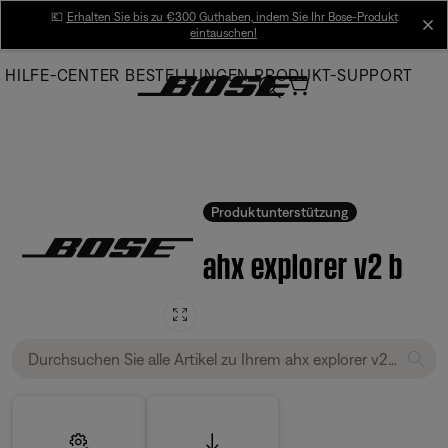
Skip
💶
Erhalten Sie bis zu €300 Guthaben, indem Sie Ihr Bose-Produkt
cl
eintauschen!
to
Main
HILFE-CENTER
BESTELLUNGEN
PRODUKT-SUPPORT
Produktunterstützung
ahx explorer v2 b