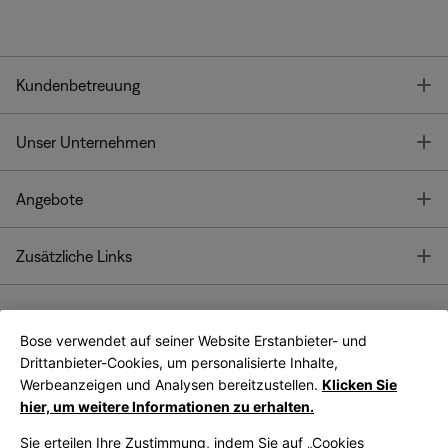
T
Kundenbetreuung
T
Unser Unternehmen
T
Angebote
T
Zusätzliche Links
Bose verwendet auf seiner Website Erstanbieter- und
Bose Connect
Bose App
App
Drittanbieter-Cookies, um personalisierte Inhalte,
Werbeanzeigen und Analysen bereitzustellen.
Klicken Sie
hier, um weitere Informationen zu erhalten.
Sie erteilen Ihre Zustimmung, indem Sie auf „Cookies