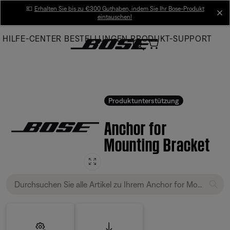
Skip
💶
Erhalten Sie bis zu €300 Guthaben, indem Sie Ihr Bose-Produkt
cl
eintauschen!
to
Main
HILFE-CENTER
BESTELLUNGEN
PRODUKT-SUPPORT
Produktunterstützung
Anchor for
Mounting Bracket