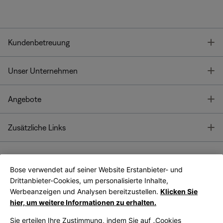
T
Kundenbetreuung
T
Unser Unternehmen
T
Angebote
T
Zusätzliche Links
Bose verwendet auf seiner Website Erstanbieter- und
Bose Connect
Bose App
App
Drittanbieter-Cookies, um personalisierte Inhalte,
Werbeanzeigen und Analysen bereitzustellen.
Klicken Sie
hier, um weitere Informationen zu erhalten.
Sie erteilen Ihre Zustimmung, indem Sie auf „Cookies