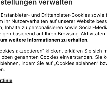
stellungen verwalten
Immer der best
Upgrades, Gara
Erstanbieter- und Drittanbieter-Cookies sowie 
Bestellungen o
m Ihr Nutzerverhalten auf unserer Website bess
n, Inhalte zu personalisieren sowie Social-Med
REGISTRI
igen basierend auf Ihren Browsing-Aktivitäten 
, um weitere Informationen zu erhalten.
okies akzeptieren“ klicken, erklären Sie sich m
oben genannten Cookies einverstanden. Sie k
ablehnen, indem Sie auf „Cookies ablehnen“ bz
en.
tlinie
auschen Sie gegen besseren K