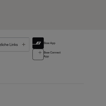
Bose App
Toggle
liche Links
Bose Connect
App