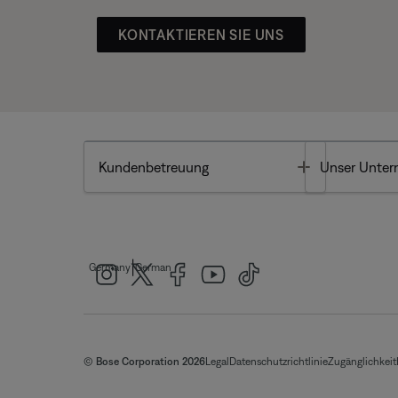
KONTAKTIEREN SIE UNS
Toggle
Kundenbetreuung
Unser Unte
|
Germany
German
© Bose Corporation 2026
Legal
Datenschutzrichtlinie
Zugänglichkeit