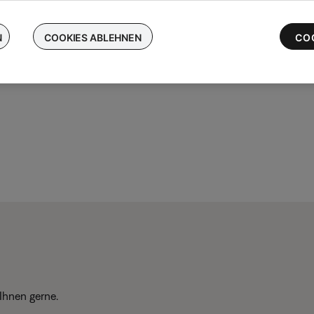
chen Sie Ihre kabellosen Bose-Ohrhörer ein und erhalten Sie bis 
 die neuesten QuietComfort Ultra-Ohrhörer
N
COOKIES ABLEHNEN
CO
Ihnen gerne.