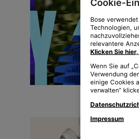
Cookie-Ein
Bose verwendet 
Technologien, u
nachzuvollziehe
relevantere Anze
Klicken Sie hier
Wenn Sie auf „Co
Verwendung der 
einige Cookies 
verwalten“ klick
Datenschutzrich
Impressum
T