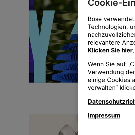
Cookie-Ein
Bose verwendet 
Technologien, u
nachzuvollziehe
relevantere Anze
Klicken Sie hier
Wenn Sie auf „Co
Verwendung der 
einige Cookies 
verwalten“ klick
Datenschutzrich
Impressum
T