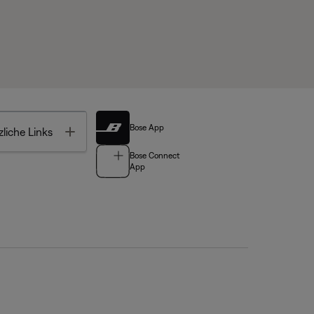
Bose App
Toggle
liche Links
Bose Connect
App