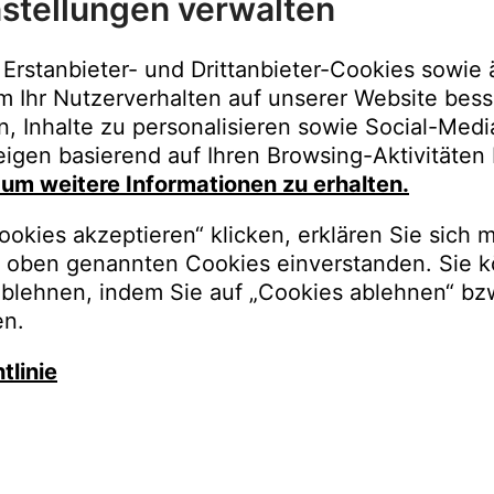
stellungen verwalten
Immer der best
Upgrades, Gara
Erstanbieter- und Drittanbieter-Cookies sowie 
Bestellungen o
m Ihr Nutzerverhalten auf unserer Website bess
n, Inhalte zu personalisieren sowie Social-Med
REGISTRI
igen basierend auf Ihren Browsing-Aktivitäten 
, um weitere Informationen zu erhalten.
okies akzeptieren“ klicken, erklären Sie sich m
oben genannten Cookies einverstanden. Sie k
ablehnen, indem Sie auf „Cookies ablehnen“ bz
en.
tlinie
auschen Sie gegen besseren K