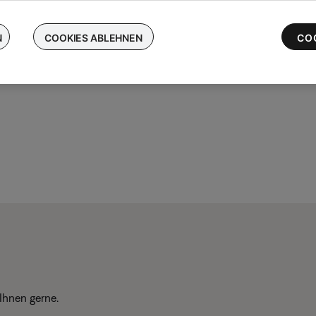
chen Sie Ihre kabellosen Bose-Ohrhörer ein und erhalten Sie bis 
 die neuesten QuietComfort Ultra-Ohrhörer
N
COOKIES ABLEHNEN
CO
Ihnen gerne.