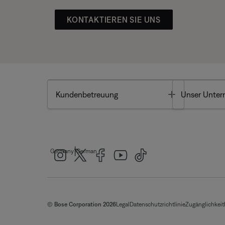
KONTAKTIEREN SIE UNS
Toggle
Kundenbetreuung
Unser Unte
|
Germany
German
© Bose Corporation 2026
Legal
Datenschutzrichtlinie
Zugänglichkeit