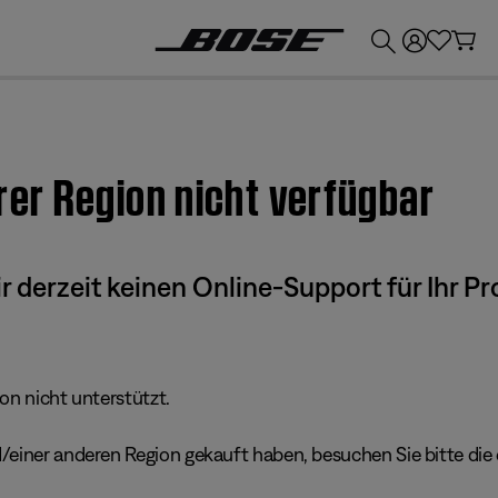
💶
Erhalten Sie bis zu €300 Guthaben, indem Sie Ihr Bose-Produkt eintauschen!
hrer Region nicht verfügbar
derzeit keinen Online-Support für Ihr Pr
ion nicht unterstützt.
einer anderen Region gekauft haben, besuchen Sie bitte die e