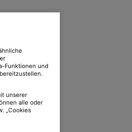
ähnliche
er
ia-Funktionen und
bereitzustellen.
it unserer
önnen alle oder
w. „Cookies