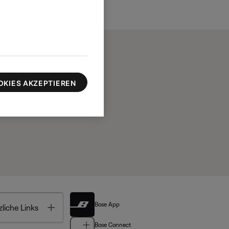
OKIES AKZEPTIEREN
Bose App
Toggle
liche Links
Bose Connect