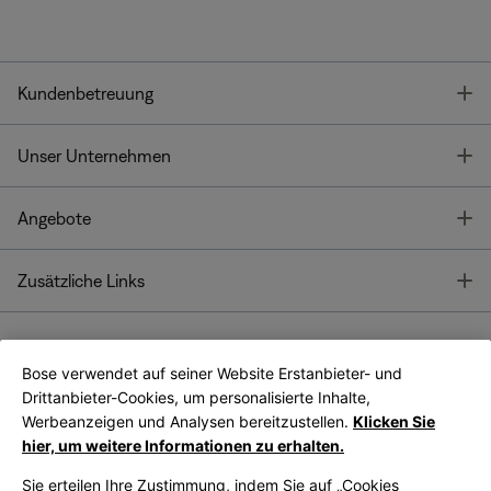
T
Kundenbetreuung
T
Unser Unternehmen
T
Angebote
T
Zusätzliche Links
Bose verwendet auf seiner Website Erstanbieter- und
Bose Connect
Bose App
App
Drittanbieter-Cookies, um personalisierte Inhalte,
Werbeanzeigen und Analysen bereitzustellen.
Klicken Sie
hier, um weitere Informationen zu erhalten.
Sie erteilen Ihre Zustimmung, indem Sie auf „Cookies