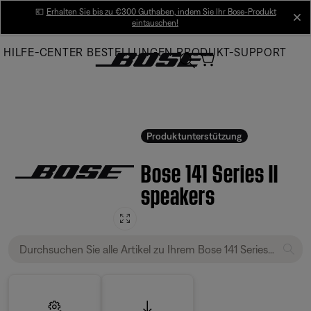
Skip
💶
Erhalten Sie bis zu €300 Guthaben, indem Sie Ihr Bose-Produkt
cl
eintauschen!
to
Main
HILFE-CENTER
BESTELLUNGEN
PRODUKT-SUPPORT
Produktunterstützung
Bose 141 Series II
speakers