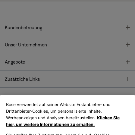
T
Kundenbetreuung
T
Unser Unternehmen
T
Angebote
T
Zusätzliche Links
Bose verwendet auf seiner Website Erstanbieter- und
Bose Connect
Bose App
App
Drittanbieter-Cookies, um personalisierte Inhalte,
Werbeanzeigen und Analysen bereitzustellen.
Klicken Sie
hier, um weitere Informationen zu erhalten.