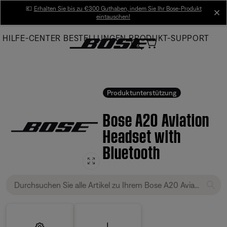
Skip
💶
Erhalten Sie bis zu €300 Guthaben, indem Sie Ihr Bose-Produkt
cl
eintauschen!
to
Main
HILFE-CENTER
BESTELLUNGEN
PRODUKT-SUPPORT
Produktunterstützung
Bose A20 Aviation
Headset with
Bluetooth