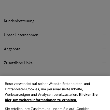
T
Kundenbetreuung
T
Unser Unternehmen
T
Angebote
T
Zusätzliche Links
Bose verwendet auf seiner Website Erstanbieter- und
Bose Connect
Bose App
App
Drittanbieter-Cookies, um personalisierte Inhalte,
Werbeanzeigen und Analysen bereitzustellen.
Klicken Sie
hier, um weitere Informationen zu erhalten.
Sie erteilen Ihre Zustimmung, indem Sie auf „Cookies