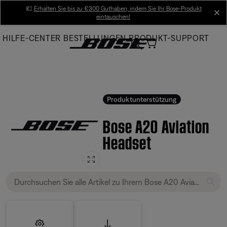
Skip
💶
Erhalten Sie bis zu €300 Guthaben, indem Sie Ihr Bose-Produkt
cl
eintauschen!
to
Main
HILFE-CENTER
BESTELLUNGEN
PRODUKT-SUPPORT
Produktunterstützung
Bose A20 Aviation
Headset