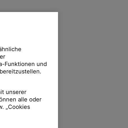
ähnliche
er
ia-Funktionen und
bereitzustellen.
it unserer
önnen alle oder
w. „Cookies