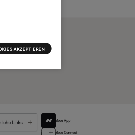
OKIES AKZEPTIEREN
Bose App
Toggle
liche Links
Bose Connect