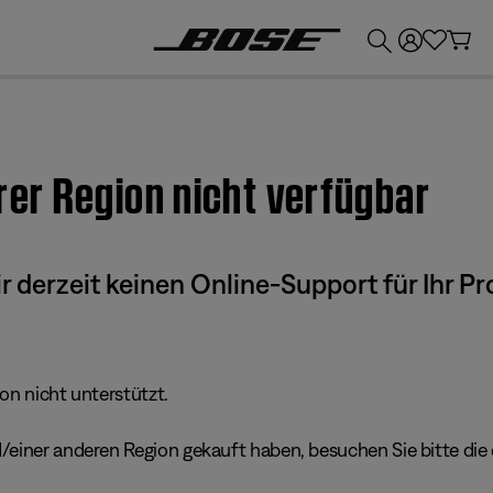
💶
Erhalten Sie bis zu €300 Guthaben, indem Sie Ihr Bose-Produkt eintauschen!
hrer Region nicht verfügbar
derzeit keinen Online-Support für Ihr Pr
ion nicht unterstützt.
einer anderen Region gekauft haben, besuchen Sie bitte die e