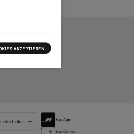
OKIES AKZEPTIEREN
Bose App
Toggle
liche Links
Bose Connect