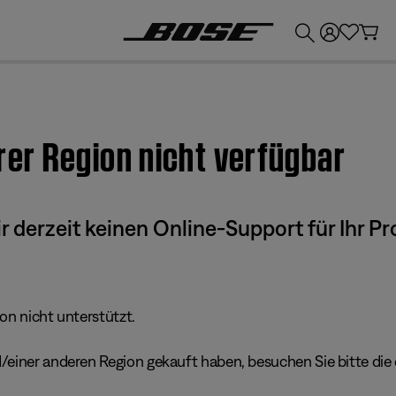
💶
Erhalten Sie bis zu €300 Guthaben, indem Sie Ihr Bose-Produkt eintauschen!
hrer Region nicht verfügbar
derzeit keinen Online-Support für Ihr Pr
ion nicht unterstützt.
einer anderen Region gekauft haben, besuchen Sie bitte die e