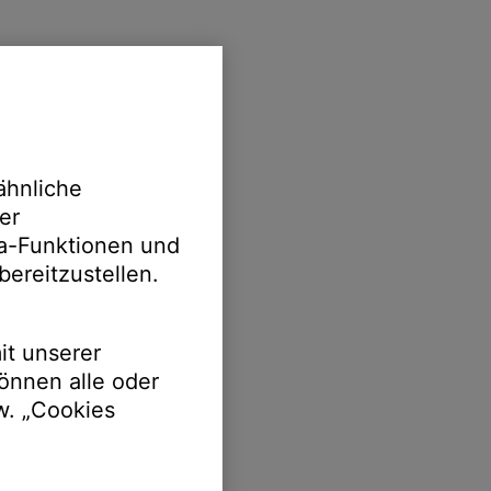
ähnliche
er
ia-Funktionen und
bereitzustellen.
it unserer
önnen alle oder
w. „Cookies