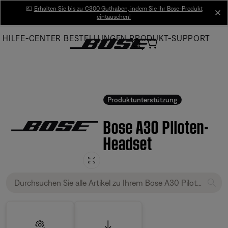
Skip
💶
Erhalten Sie bis zu €300 Guthaben, indem Sie Ihr Bose-Produkt
cl
eintauschen!
to
Main
HILFE-CENTER
BESTELLUNGEN
PRODUKT-SUPPORT
Produktunterstützung
Bose A30 Piloten-
Headset