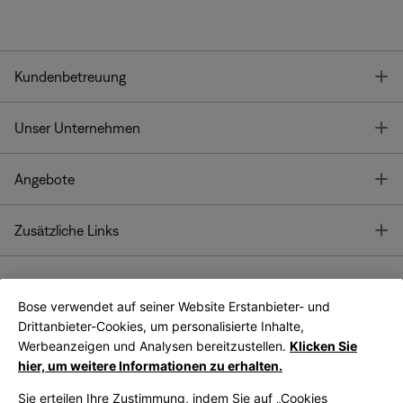
T
Kundenbetreuung
T
Unser Unternehmen
T
Angebote
T
Zusätzliche Links
Bose verwendet auf seiner Website Erstanbieter- und
Bose Connect
Bose App
App
Drittanbieter-Cookies, um personalisierte Inhalte,
Werbeanzeigen und Analysen bereitzustellen.
Klicken Sie
hier, um weitere Informationen zu erhalten.
Sie erteilen Ihre Zustimmung, indem Sie auf „Cookies