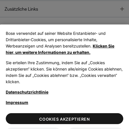
T
Zusätzliche Links
Bose verwendet auf seiner Website Erstanbieter- und
Bose Connect
Bose App
App
Drittanbieter-Cookies, um personalisierte Inhalte,
Werbeanzeigen und Analysen bereitzustellen.
Klicken Sie
hier, um weitere Informationen zu erhalten.
Sie erteilen Ihre Zustimmung, indem Sie auf „Cookies
akzeptieren“ klicken. Sie können alle/einige Cookies ablehnen,
indem Sie auf „Cookies ablehnen“ bzw. „Cookies verwalten“
|
Germany
German
klicken.
Datenschutzrichtlinie
Impressum
© Bose Corporation 2026
Legal
Datenschutzrichtlinie
Zugänglichkeit
Hinweis zu Cookies
COOKIES AKZEPTIEREN
Verkaufsbedingungen
Nutzungsbedingungen