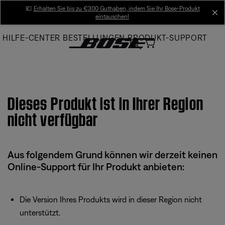
Skip
💶
Erhalten Sie bis zu €300 Guthaben, indem Sie Ihr Bose-Produkt
cl
eintauschen!
to
Main
HILFE-CENTER
BESTELLUNGEN
PRODUKT-SUPPORT
Dieses Produkt ist in Ihrer Region
nicht verfügbar
Aus folgendem Grund können wir derzeit keinen
Online-Support für Ihr Produkt anbieten:
Die Version Ihres Produkts wird in dieser Region nicht
unterstützt.