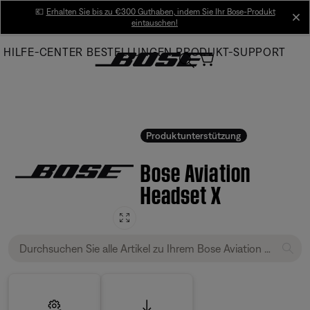
Skip
💶
Erhalten Sie bis zu €300 Guthaben, indem Sie Ihr Bose-Produkt
cl
eintauschen!
to
Main
HILFE-CENTER
BESTELLUNGEN
PRODUKT-SUPPORT
Produktunterstützung
Bose Aviation
Headset X