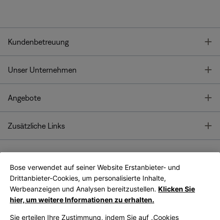
T
Kundenbetreuung
T
Unser Unternehmen
T
Angebote
T
Zusätzliche Links
Bose verwendet auf seiner Website Erstanbieter- und
Bose Connect
Bose App
App
Drittanbieter-Cookies, um personalisierte Inhalte,
Werbeanzeigen und Analysen bereitzustellen.
Klicken Sie
hier, um weitere Informationen zu erhalten.
Sie erteilen Ihre Zustimmung, indem Sie auf „Cookies