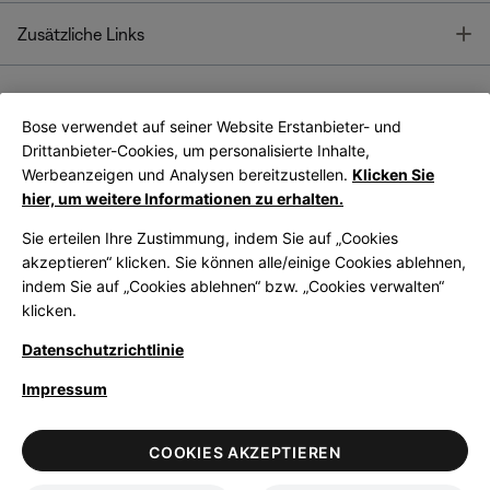
T
Zusätzliche Links
Bose verwendet auf seiner Website Erstanbieter- und
Bose Connect
Bose App
App
Drittanbieter-Cookies, um personalisierte Inhalte,
Werbeanzeigen und Analysen bereitzustellen.
Klicken Sie
hier, um weitere Informationen zu erhalten.
Sie erteilen Ihre Zustimmung, indem Sie auf „Cookies
akzeptieren“ klicken. Sie können alle/einige Cookies ablehnen,
indem Sie auf „Cookies ablehnen“ bzw. „Cookies verwalten“
|
Germany
German
klicken.
Datenschutzrichtlinie
Impressum
© Bose Corporation 2026
Legal
Datenschutzrichtlinie
Zugänglichkeit
Hinweis zu Cookies
COOKIES AKZEPTIEREN
Verkaufsbedingungen
Nutzungsbedingungen