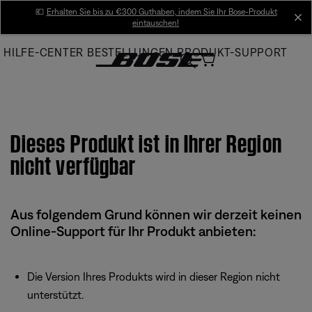
Skip
💶
Erhalten Sie bis zu €300 Guthaben, indem Sie Ihr Bose-Produkt
cl
eintauschen!
to
Main
HILFE-CENTER
BESTELLUNGEN
PRODUKT-SUPPORT
Dieses Produkt ist in Ihrer Region
nicht verfügbar
Aus folgendem Grund können wir derzeit keinen
Online-Support für Ihr Produkt anbieten:
Die Version Ihres Produkts wird in dieser Region nicht
unterstützt.