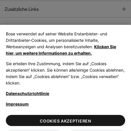
T
Zusätzliche Links
Bose verwendet auf seiner Website Erstanbieter- und
Bose Connect
Bose App
App
Drittanbieter-Cookies, um personalisierte Inhalte,
Werbeanzeigen und Analysen bereitzustellen.
Klicken Sie
hier, um weitere Informationen zu erhalten.
Sie erteilen Ihre Zustimmung, indem Sie auf „Cookies
akzeptieren“ klicken. Sie können alle/einige Cookies ablehnen,
indem Sie auf „Cookies ablehnen“ bzw. „Cookies verwalten“
|
Germany
German
klicken.
Datenschutzrichtlinie
Impressum
© Bose Corporation 2026
Legal
Datenschutzrichtlinie
Zugänglichkeit
Hinweis zu Cookies
COOKIES AKZEPTIEREN
Verkaufsbedingungen
Nutzungsbedingungen