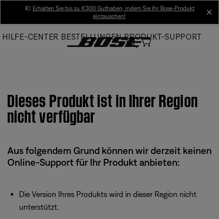
Skip
💶
Erhalten Sie bis zu €300 Guthaben, indem Sie Ihr Bose-Produkt
cl
eintauschen!
to
Main
HILFE-CENTER
BESTELLUNGEN
PRODUKT-SUPPORT
Dieses Produkt ist in Ihrer Region
nicht verfügbar
Aus folgendem Grund können wir derzeit keinen
Online-Support für Ihr Produkt anbieten:
Die Version Ihres Produkts wird in dieser Region nicht
unterstützt.