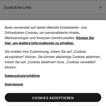
T
Zusätzliche Links
Bose verwendet auf seiner Website Erstanbieter- und
Bose Connect
Bose App
App
Drittanbieter-Cookies, um personalisierte Inhalte,
Werbeanzeigen und Analysen bereitzustellen.
Klicken Sie
hier, um weitere Informationen zu erhalten.
Sie erteilen Ihre Zustimmung, indem Sie auf „Cookies
akzeptieren“ klicken. Sie können alle/einige Cookies ablehnen,
indem Sie auf „Cookies ablehnen“ bzw. „Cookies verwalten“
|
Germany
German
klicken.
Datenschutzrichtlinie
Impressum
© Bose Corporation 2026
Legal
Datenschutzrichtlinie
Zugänglichkeit
Hinweis zu Cookies
COOKIES AKZEPTIEREN
Verkaufsbedingungen
Nutzungsbedingungen