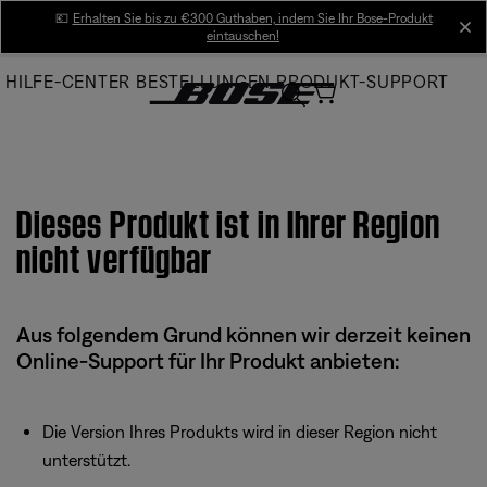
Skip
💶
Erhalten Sie bis zu €300 Guthaben, indem Sie Ihr Bose-Produkt
cl
eintauschen!
to
Main
HILFE-CENTER
BESTELLUNGEN
PRODUKT-SUPPORT
Dieses Produkt ist in Ihrer Region
nicht verfügbar
Aus folgendem Grund können wir derzeit keinen
Online-Support für Ihr Produkt anbieten:
Die Version Ihres Produkts wird in dieser Region nicht
unterstützt.