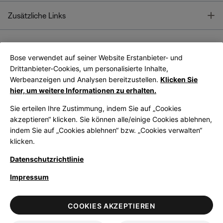
T
Zusätzliche Links
Bose verwendet auf seiner Website Erstanbieter- und
Bose Connect
Bose App
App
Drittanbieter-Cookies, um personalisierte Inhalte,
Werbeanzeigen und Analysen bereitzustellen.
Klicken Sie
hier, um weitere Informationen zu erhalten.
Sie erteilen Ihre Zustimmung, indem Sie auf „Cookies
akzeptieren“ klicken. Sie können alle/einige Cookies ablehnen,
indem Sie auf „Cookies ablehnen“ bzw. „Cookies verwalten“
|
Germany
German
klicken.
Datenschutzrichtlinie
Impressum
© Bose Corporation 2026
Legal
Datenschutzrichtlinie
Zugänglichkeit
Hinweis zu Cookies
COOKIES AKZEPTIEREN
Verkaufsbedingungen
Nutzungsbedingungen