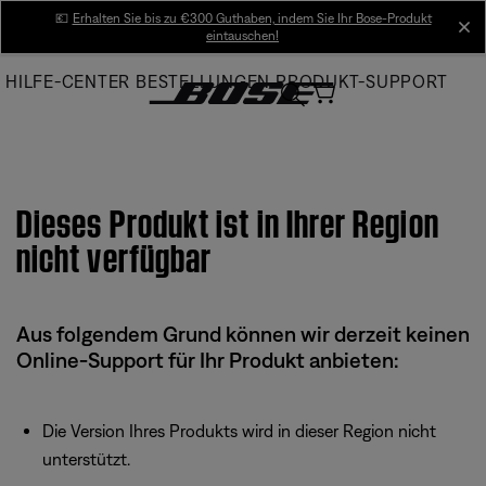
Skip
💶
Erhalten Sie bis zu €300 Guthaben, indem Sie Ihr Bose-Produkt
cl
eintauschen!
to
Main
HILFE-CENTER
BESTELLUNGEN
PRODUKT-SUPPORT
Dieses Produkt ist in Ihrer Region
nicht verfügbar
Aus folgendem Grund können wir derzeit keinen
Online-Support für Ihr Produkt anbieten:
Die Version Ihres Produkts wird in dieser Region nicht
unterstützt.