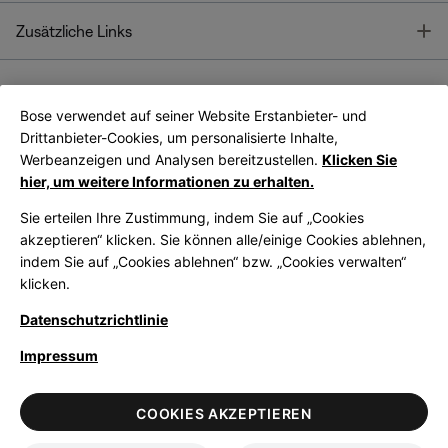
T
Zusätzliche Links
Bose verwendet auf seiner Website Erstanbieter- und
Bose Connect
Bose App
App
Drittanbieter-Cookies, um personalisierte Inhalte,
Werbeanzeigen und Analysen bereitzustellen.
Klicken Sie
hier, um weitere Informationen zu erhalten.
Sie erteilen Ihre Zustimmung, indem Sie auf „Cookies
akzeptieren“ klicken. Sie können alle/einige Cookies ablehnen,
indem Sie auf „Cookies ablehnen“ bzw. „Cookies verwalten“
|
Germany
German
klicken.
Datenschutzrichtlinie
Impressum
© Bose Corporation 2026
Legal
Datenschutzrichtlinie
Zugänglichkeit
Hinweis zu Cookies
COOKIES AKZEPTIEREN
Verkaufsbedingungen
Nutzungsbedingungen