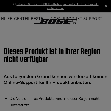
Skip
💶
Erhalten Sie bis zu €300 Guthaben, indem Sie Ihr Bose-Produkt
cl
eintauschen!
to
Main
HILFE-CENTER
BESTELLUNGEN
PRODUKT-SUPPORT
Dieses Produkt ist in Ihrer Region
nicht verfügbar
Aus folgendem Grund können wir derzeit keinen
Online-Support für Ihr Produkt anbieten:
Die Version Ihres Produkts wird in dieser Region nicht
unterstützt.