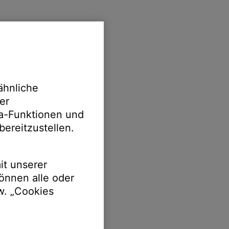
ähnliche
er
ia-Funktionen und
bereitzustellen.
it unserer
önnen alle oder
w. „Cookies