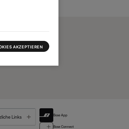
OKIES AKZEPTIEREN
Bose App
Toggle
liche Links
Bose Connect