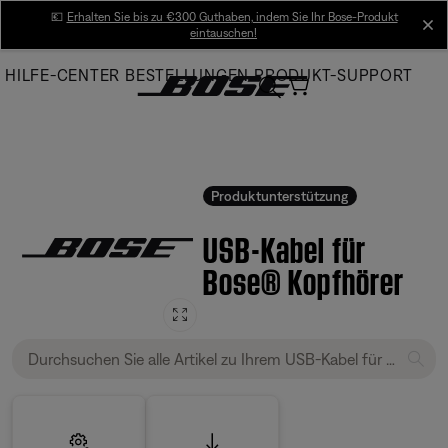
Skip
💶
Erhalten Sie bis zu €300 Guthaben, indem Sie Ihr Bose-Produkt
cl
eintauschen!
to
Main
HILFE-CENTER
BESTELLUNGEN
PRODUKT-SUPPORT
Produktunterstützung
USB-Kabel für
Bose® Kopfhörer