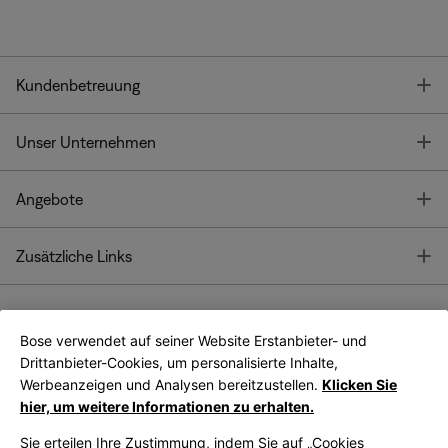
T
Kundenbetreuung
T
Unser Unternehmen
T
Angebote
T
Zusätzliche Links
Bose verwendet auf seiner Website Erstanbieter- und
Bose Connect
Bose App
App
Drittanbieter-Cookies, um personalisierte Inhalte,
Werbeanzeigen und Analysen bereitzustellen.
Klicken Sie
hier, um weitere Informationen zu erhalten.
Sie erteilen Ihre Zustimmung, indem Sie auf „Cookies