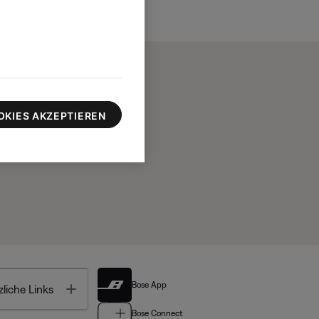
OKIES AKZEPTIEREN
Bose App
Toggle
liche Links
Bose Connect