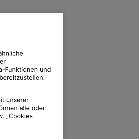
ähnliche
er
ia-Funktionen und
bereitzustellen.
it unserer
önnen alle oder
w. „Cookies