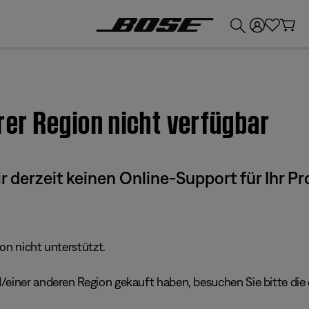
💶
Erhalten Sie bis zu €300 Guthaben, indem Sie Ihr Bose-Produkt eintauschen!
hrer Region nicht verfügbar
derzeit keinen Online-Support für Ihr Pr
ion nicht unterstützt.
einer anderen Region gekauft haben, besuchen Sie bitte die e