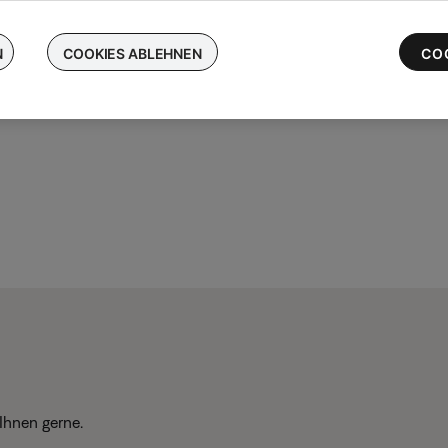
chen Sie Ihre kabellosen Bose-Ohrhörer ein und erhalten Sie bis 
 die neuesten QuietComfort Ultra-Ohrhörer
N
COOKIES ABLEHNEN
CO
Ihnen gerne.