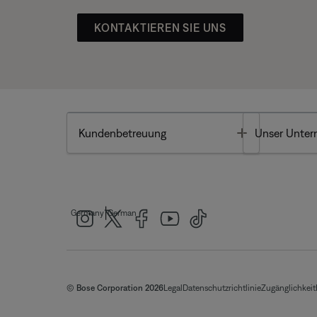
KONTAKTIEREN SIE UNS
Toggle
Kundenbetreuung
Unser Unte
|
Germany
German
© Bose Corporation 2026
Legal
Datenschutzrichtlinie
Zugänglichkeit