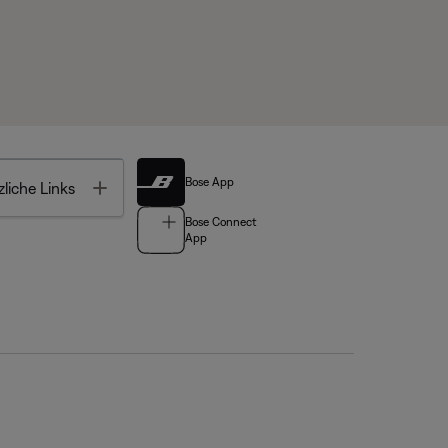
Bose App
Toggle
liche Links
Bose Connect
App