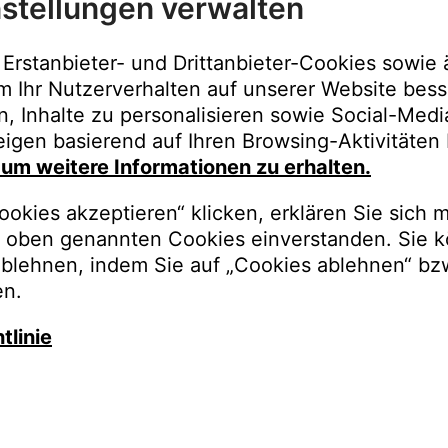
stellungen verwalten
Immer der best
Upgrades, Gara
Erstanbieter- und Drittanbieter-Cookies sowie 
Bestellungen o
m Ihr Nutzerverhalten auf unserer Website bess
n, Inhalte zu personalisieren sowie Social-Med
REGISTRI
igen basierend auf Ihren Browsing-Aktivitäten 
, um weitere Informationen zu erhalten.
okies akzeptieren“ klicken, erklären Sie sich m
oben genannten Cookies einverstanden. Sie k
ablehnen, indem Sie auf „Cookies ablehnen“ bz
en.
tlinie
auschen Sie gegen besseren K