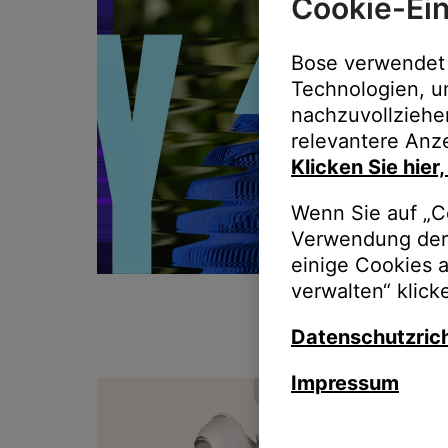
Cookie-Ein
Bose verwendet 
Technologien, u
nachzuvollziehe
relevantere Anze
Klicken Sie hier
Wenn Sie auf „Co
Verwendung der 
einige Cookies 
verwalten“ klick
Datenschutzrich
Impressum
T