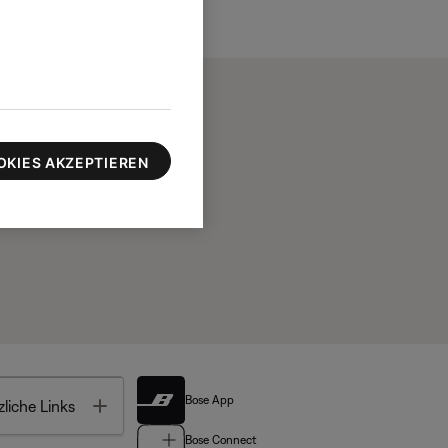
OKIES AKZEPTIEREN
Bose App
Toggle
liche Links
Bose Connect