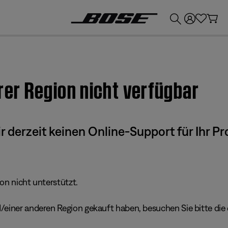
💶
Erhalten Sie bis zu €300 Guthaben, indem Sie Ihr Bose-Produkt eintauschen!
hrer Region nicht verfügbar
derzeit keinen Online-Support für Ihr Pr
ion nicht unterstützt.
einer anderen Region gekauft haben, besuchen Sie bitte die e