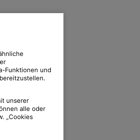
ähnliche
er
ia-Funktionen und
bereitzustellen.
it unserer
önnen alle oder
w. „Cookies