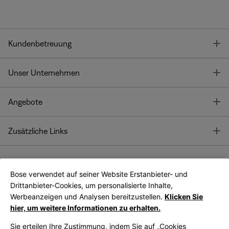
T
Kundenbetreuung
T
Unser Unternehmen
T
Angebote
T
Zusätzliche Links
Bose verwendet auf seiner Website Erstanbieter- und
Bose Connect
Bose App
App
Drittanbieter-Cookies, um personalisierte Inhalte,
Werbeanzeigen und Analysen bereitzustellen.
Klicken Sie
hier, um weitere Informationen zu erhalten.
Sie erteilen Ihre Zustimmung, indem Sie auf „Cookies