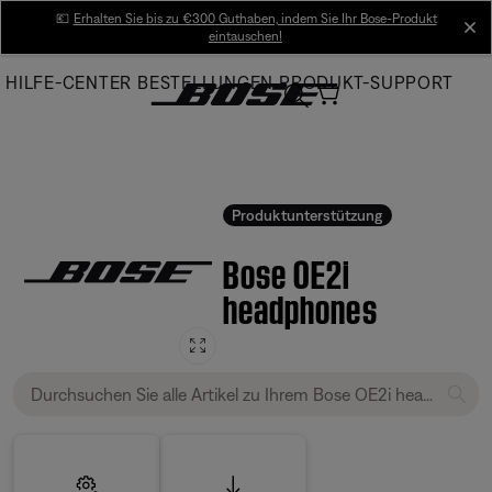
Skip
💶
Erhalten Sie bis zu €300 Guthaben, indem Sie Ihr Bose-Produkt
cl
eintauschen!
to
Main
HILFE-CENTER
BESTELLUNGEN
PRODUKT-SUPPORT
Produktunterstützung
Bose OE2i
headphones