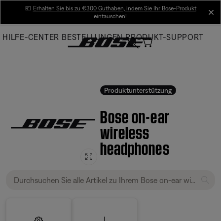
Skip
💶
Erhalten Sie bis zu €300 Guthaben, indem Sie Ihr Bose-Produkt
cl
eintauschen!
to
Main
HILFE-CENTER
BESTELLUNGEN
PRODUKT-SUPPORT
Produktunterstützung
Bose on-ear
wireless
headphones