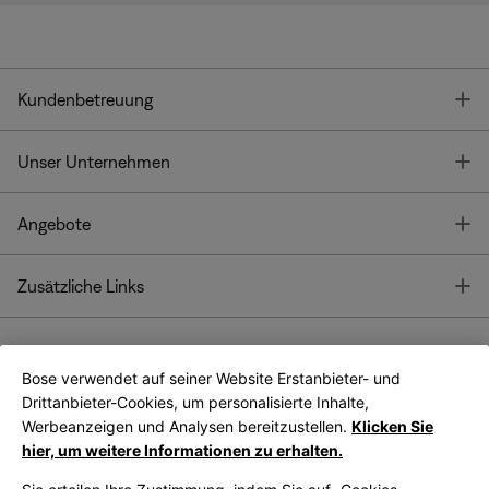
T
Kundenbetreuung
T
Unser Unternehmen
T
Angebote
T
Zusätzliche Links
Bose verwendet auf seiner Website Erstanbieter- und
Bose Connect
Bose App
App
Drittanbieter-Cookies, um personalisierte Inhalte,
Werbeanzeigen und Analysen bereitzustellen.
Klicken Sie
hier, um weitere Informationen zu erhalten.