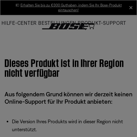
Skip
💶
Erhalten Sie bis zu €300 Guthaben, indem Sie Ihr Bose-Produkt
cl
eintauschen!
to
Main
HILFE-CENTER
BESTELLUNGEN
PRODUKT-SUPPORT
Dieses Produkt ist in Ihrer Region
nicht verfügbar
Aus folgendem Grund können wir derzeit keinen
Online-Support für Ihr Produkt anbieten:
Die Version Ihres Produkts wird in dieser Region nicht
unterstützt.