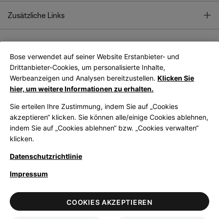
T
Zusätzliche Links
Bose verwendet auf seiner Website Erstanbieter- und
Bose Connect
Bose App
App
Drittanbieter-Cookies, um personalisierte Inhalte,
Werbeanzeigen und Analysen bereitzustellen.
Klicken Sie
hier, um weitere Informationen zu erhalten.
Sie erteilen Ihre Zustimmung, indem Sie auf „Cookies
akzeptieren“ klicken. Sie können alle/einige Cookies ablehnen,
indem Sie auf „Cookies ablehnen“ bzw. „Cookies verwalten“
|
Germany
German
klicken.
Datenschutzrichtlinie
Impressum
© Bose Corporation 2026
Legal
Datenschutzrichtlinie
Zugänglichkeit
Hinweis zu Cookies
COOKIES AKZEPTIEREN
Verkaufsbedingungen
Nutzungsbedingungen