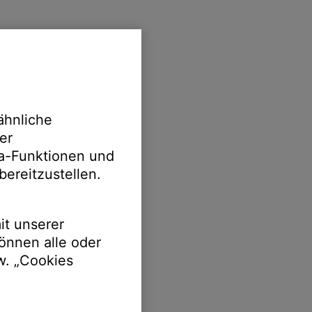
ähnliche
er
ia-Funktionen und
bereitzustellen.
it unserer
önnen alle oder
w. „Cookies