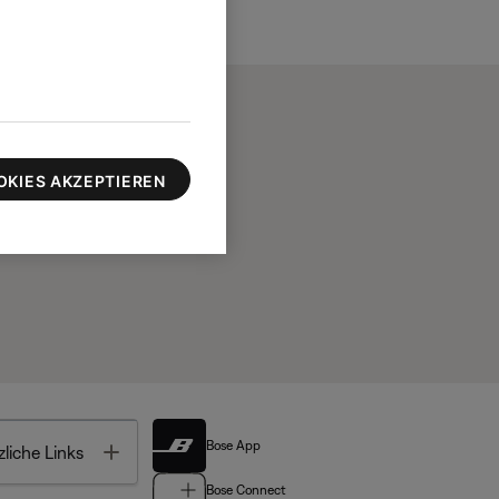
OKIES AKZEPTIEREN
Bose App
Toggle
liche Links
Bose Connect