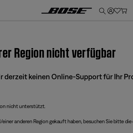
💶
Erhalten Sie bis zu €300 Guthaben, indem Sie Ihr Bose-Produkt eintauschen!
hrer Region nicht verfügbar
derzeit keinen Online-Support für Ihr Pr
ion nicht unterstützt.
einer anderen Region gekauft haben, besuchen Sie bitte die e