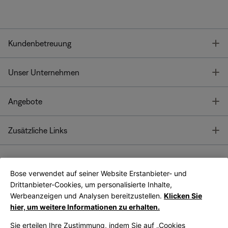
T
Kundenbetreuung
T
Unser Unternehmen
T
Angebote
T
Zusätzliche Links
Bose verwendet auf seiner Website Erstanbieter- und
Bose Connect
Bose App
App
Drittanbieter-Cookies, um personalisierte Inhalte,
Werbeanzeigen und Analysen bereitzustellen.
Klicken Sie
hier, um weitere Informationen zu erhalten.
Sie erteilen Ihre Zustimmung, indem Sie auf „Cookies