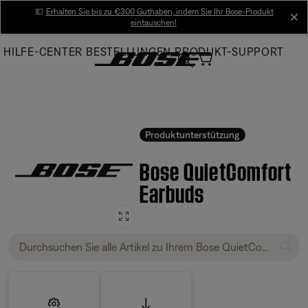
Skip
💶
Erhalten Sie bis zu €300 Guthaben, indem Sie Ihr Bose-Produkt
cl
eintauschen!
to
Main
HILFE-CENTER
BESTELLUNGEN
PRODUKT-SUPPORT
Produktunterstützung
Bose QuietComfort
Earbuds