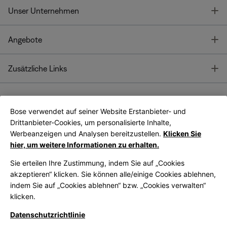
T
Unser Unternehmen
T
Angebote
T
Zusätzliche Links
Bose verwendet auf seiner Website Erstanbieter- und
Bose Connect
Bose App
App
Drittanbieter-Cookies, um personalisierte Inhalte,
Werbeanzeigen und Analysen bereitzustellen.
Klicken Sie
hier, um weitere Informationen zu erhalten.
Sie erteilen Ihre Zustimmung, indem Sie auf „Cookies
akzeptieren“ klicken. Sie können alle/einige Cookies ablehnen,
indem Sie auf „Cookies ablehnen“ bzw. „Cookies verwalten“
|
Germany
German
klicken.
Datenschutzrichtlinie