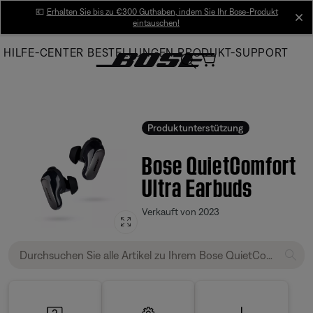
Skip
💶
Erhalten Sie bis zu €300 Guthaben, indem Sie Ihr Bose-Produkt
cl
eintauschen!
to
Main
HILFE-CENTER
BESTELLUNGEN
PRODUKT-SUPPORT
Produktunterstützung
Bose QuietComfort
Ultra Earbuds
Verkauft von 2023