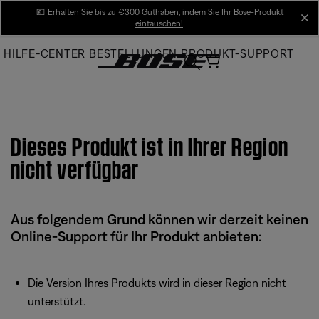
Skip
💶
Erhalten Sie bis zu €300 Guthaben, indem Sie Ihr Bose-Produkt
cl
eintauschen!
to
Main
HILFE-CENTER
BESTELLUNGEN
PRODUKT-SUPPORT
Dieses Produkt ist in Ihrer Region
nicht verfügbar
Aus folgendem Grund können wir derzeit keinen
Online-Support für Ihr Produkt anbieten:
Die Version Ihres Produkts wird in dieser Region nicht
unterstützt.