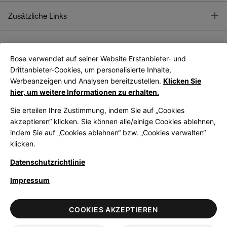
T
Zusätzliche Links
Bose verwendet auf seiner Website Erstanbieter- und
Bose Connect
Bose App
App
Drittanbieter-Cookies, um personalisierte Inhalte,
Werbeanzeigen und Analysen bereitzustellen.
Klicken Sie
hier, um weitere Informationen zu erhalten.
Sie erteilen Ihre Zustimmung, indem Sie auf „Cookies
akzeptieren“ klicken. Sie können alle/einige Cookies ablehnen,
indem Sie auf „Cookies ablehnen“ bzw. „Cookies verwalten“
|
Germany
German
klicken.
Datenschutzrichtlinie
Impressum
© Bose Corporation 2026
Legal
Datenschutzrichtlinie
Zugänglichkeit
Hinweis zu Cookies
COOKIES AKZEPTIEREN
Verkaufsbedingungen
Nutzungsbedingungen