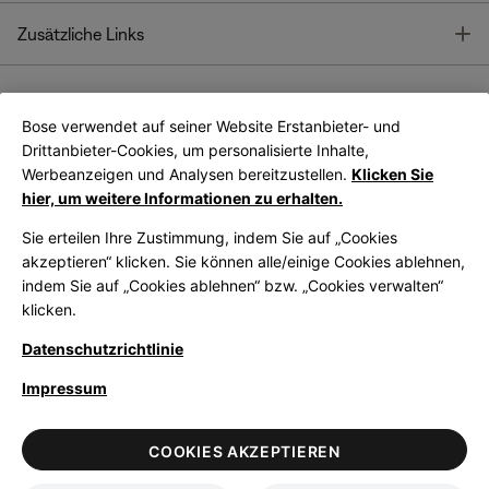
T
Zusätzliche Links
Bose verwendet auf seiner Website Erstanbieter- und
Bose Connect
Bose App
App
Drittanbieter-Cookies, um personalisierte Inhalte,
Werbeanzeigen und Analysen bereitzustellen.
Klicken Sie
hier, um weitere Informationen zu erhalten.
Sie erteilen Ihre Zustimmung, indem Sie auf „Cookies
akzeptieren“ klicken. Sie können alle/einige Cookies ablehnen,
indem Sie auf „Cookies ablehnen“ bzw. „Cookies verwalten“
|
Germany
German
klicken.
Datenschutzrichtlinie
Impressum
© Bose Corporation 2026
Legal
Datenschutzrichtlinie
Zugänglichkeit
Hinweis zu Cookies
COOKIES AKZEPTIEREN
Verkaufsbedingungen
Nutzungsbedingungen