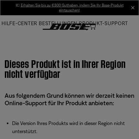
Skip
💶
Erhalten Sie bis zu €300 Guthaben, indem Sie Ihr Bose-Produkt
cl
eintauschen!
to
Main
HILFE-CENTER
BESTELLUNGEN
PRODUKT-SUPPORT
Dieses Produkt ist in Ihrer Region
nicht verfügbar
Aus folgendem Grund können wir derzeit keinen
Online-Support für Ihr Produkt anbieten:
Die Version Ihres Produkts wird in dieser Region nicht
unterstützt.