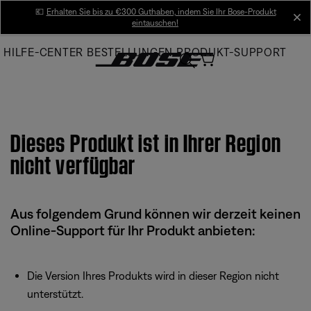
Skip
💶
Erhalten Sie bis zu €300 Guthaben, indem Sie Ihr Bose-Produkt
cl
eintauschen!
to
Main
HILFE-CENTER
BESTELLUNGEN
PRODUKT-SUPPORT
Dieses Produkt ist in Ihrer Region
nicht verfügbar
Aus folgendem Grund können wir derzeit keinen
Online-Support für Ihr Produkt anbieten:
Die Version Ihres Produkts wird in dieser Region nicht
unterstützt.